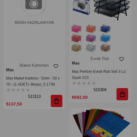
Evrak Rafı
Mas
Maket Kartonları
Mas
Mas Perfore Evrak Rafı Seti 3 Lü
Siyah 523
Mas Maket Kartonu - 5mm - 50 x
★
★
★
★
★
70 - (1 ADET)- Beyaz_5 1738
★
★
★
★
★
515304
513113
₺682,00
₺137,50