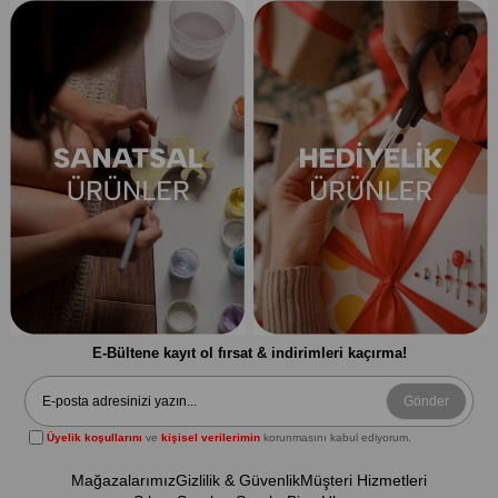
E-Bültene kayıt ol fırsat & indirimleri kaçırma!
Gönder
Üyelik koşullarını
ve
kişisel verilerimin
korunmasını kabul ediyorum.
Mağazalarımız
Gizlilik & Güvenlik
Müşteri Hizmetleri