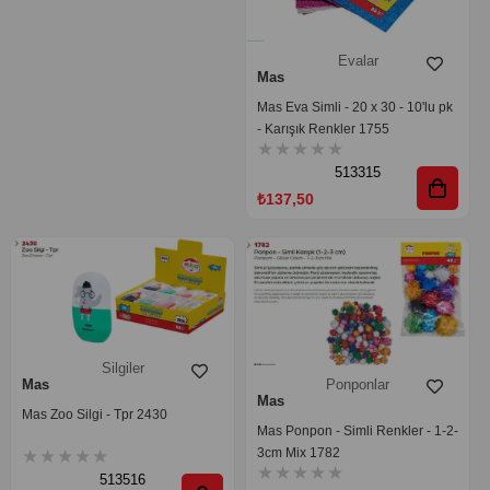
Evalar
Mas
Mas Eva Simli - 20 x 30 - 10'lu pk
- Karışık Renkler 1755
★
★
★
★
★
513315
₺137,50
Silgiler
Ponponlar
Mas
Mas
Mas Zoo Silgi - Tpr 2430
Mas Ponpon - Simli Renkler - 1-2-
3cm Mix 1782
★
★
★
★
★
★
★
★
★
★
513516