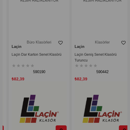
Büro Klasörleri
Klasörler
Laçin
Laçin
Laçin Dar Karton Senet Klasörü
Laçin Geniş Senet Klasörü
Turuncu
★
★
★
★
★
★
★
★
★
★
590190
590442
₺82,39
₺82,39