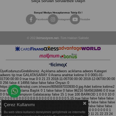
Sıkça Sorulan Sorular
Bize Ulaşın
Sosyal Medya Hesaplarımızı Takip Et !
Facebook
Instagram
Youtube
© 2023
kirtasiyem.net
- Tüm Hakları Saklıdır.
ÜyeKodunuzuGirebilirsiniz.
Açıklama
adwors aciklama
adwors Kategori
adwors tip
true
GALATASARAY
0
Arama anahtar kelime
0
0
0001-01-
01T00:00:00
0
true
true
0
0
21
23
2018-11-05T00:00:00
2018-12-06T00:00:00
0
256
false
4
14956
false
false
false
Önyazı
0
https://siberteknoloji.com.tr/resim/8056597033930-0.jpg
Adet
kelime kelime2
true
false
Açıklama
Başlık
0
1
false
false
0
false
96216
5645616846
0
0
true
Whatsapp Destek Hattı
0
0
false
0
Şampiyon Galatasaray
false
15
1
true
100
BARKOD
1
0
0
0
10
0
12
0
0
0
0
0
0
0
0
0
0
0
0
0
0
0
0
0
0
0
0
0
0
5.15
true
false
false
false
false
false
false
false
false
false
false
false
false
false
false
false
false
false
false
Çerez Kullanımı
false
false
18
0
0
0
0
0
0
0
0
0
0
0
0
0
0
0
0
0
0
0
0
14956
false
false
false
38
Numara
Diger
Mavi
Renk
Diger
0
0
0
0
0
0
0
0
0
0
0
0
0
0
0
0
0
0
0
0
1
Bu web sitesi kullanıcı deneyimini geliştirmek ve internette
https://siberteknoloji.com.tr/resim/8056597033930-0.jpg
100
11
21
22
23
24