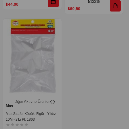
513318
₺44,00
₺60,50
Diğer Aktivite Ürünleri
Mas
Mas Strafor Köpük Figür - Yıldız -
10M - 2'Lı Pk 1863
★
★
★
★
★