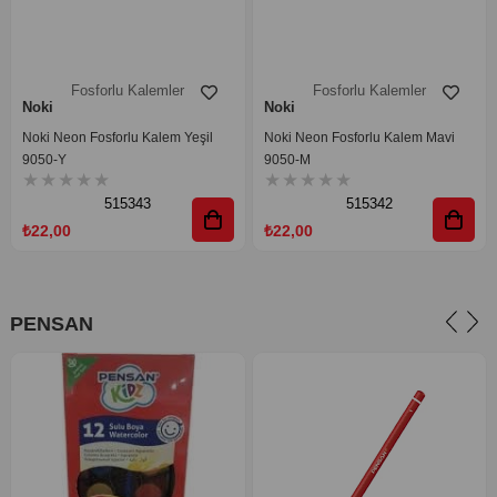
Fosforlu Kalemler
Fosforlu Kalemler
Noki
Noki
Noki Neon Fosforlu Kalem Yeşil
Noki Neon Fosforlu Kalem Mavi
9050-Y
9050-M
★
★
★
★
★
★
★
★
★
★
515343
515342
₺22,00
₺22,00
PENSAN
Pastel Boyalar
Pensan
Pensan Kidz Karton Pastel Boya
24 Renk
★
★
★
★
★
514663