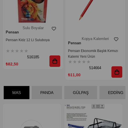
₺115,50
Kopya Kalemleri
Pensan
Pensan Ekonomik Başlık Kırmızı
Kalemi Yeni Ürün
★
★
★
★
★
514664
₺11,00
MAS
PANDA
GÜLPAŞ
EDDİNG