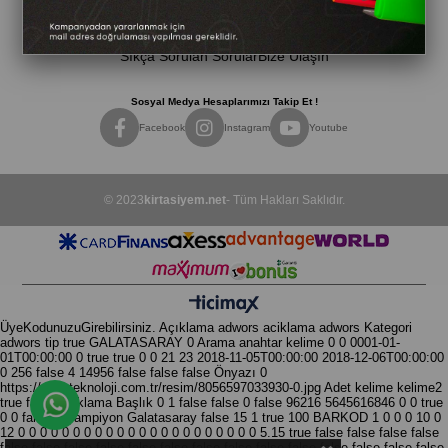
Mağazalarımız
Gizlilik & Güvenlik
Müşteri Hizmetleri
Sıkça Sorulan Sorular
Bize Ulaşın
Sosyal Medya Hesaplarımızı Takip Et !
Facebook
Instagram
Youtube
© 2023
kirtasiyem.net
- Tüm Hakları Saklıdır.
ÜyeKodunuzuGirebilirsiniz.
Açıklama
adwors aciklama
adwors Kategori
adwors tip
true
GALATASARAY
0
Arama anahtar kelime
0
0
0001-01-
01T00:00:00
0
true
true
0
0
21
23
2018-11-05T00:00:00
2018-12-06T00:00:00
0
256
false
4
14956
false
false
false
Önyazı
0
https://siberteknoloji.com.tr/resim/8056597033930-0.jpg
Adet
kelime kelime2
true
false
Açıklama
Başlık
0
1
false
false
0
false
96216
5645616846
0
0
true
Whatsapp Destek Hattı
0
0
false
0
Şampiyon Galatasaray
false
15
1
true
100
BARKOD
1
0
0
0
10
0
12
0
0
0
0
0
0
0
0
0
0
0
0
0
0
0
0
0
0
0
0
0
0
5.15
true
false
false
false
false
false
false
false
false
false
false
false
false
false
false
false
false
false
false