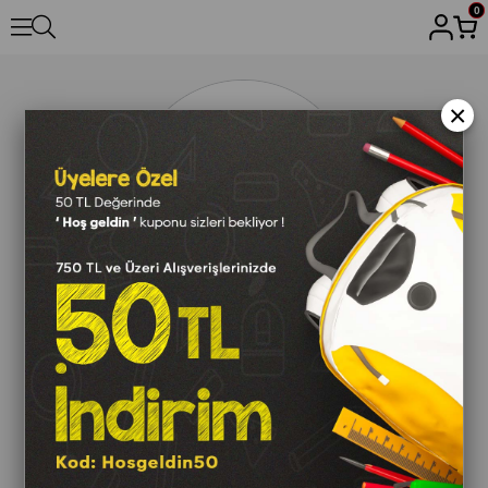
0
×
E-Bültene kayıt ol fırsat & indirimleri kaçırma!
Gönder
Üyelik koşullarını
ve
kişisel verilerimin
korunmasını kabul ediyorum.