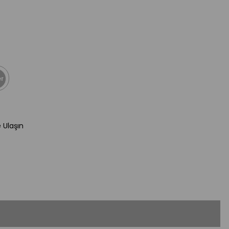
r
e Ulaşın