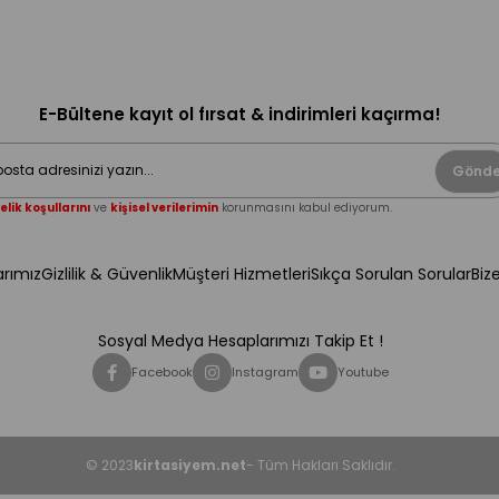
E-Bültene kayıt ol fırsat & indirimleri kaçırma!
Gönde
elik koşullarını
ve
kişisel verilerimin
korunmasını kabul ediyorum.
rımız
Gizlilik & Güvenlik
Müşteri Hizmetleri
Sıkça Sorulan Sorular
Biz
Sosyal Medya Hesaplarımızı Takip Et !
Facebook
Instagram
Youtube
© 2023
kirtasiyem.net
- Tüm Hakları Saklıdır.