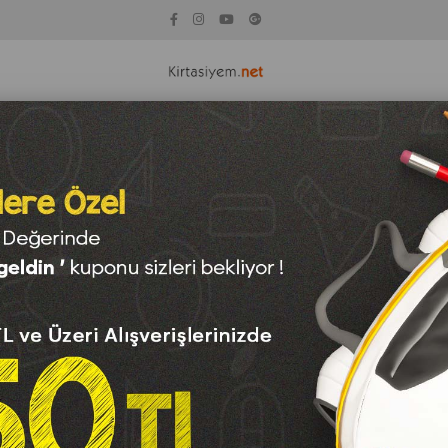
KİTAP
KAĞIT ÇEŞİTLERİ
TEKNOLOJİ
OYUNCAK
SAN
okopi Kağıtları
Fiyata Göre (Azalan)
Ürün Adına Göre (A>Z)
Ürün Adına Göre (Z