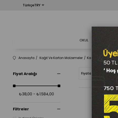
TürkçeTRY
OKUL
OFİS
Anasayfa
Kağıt Ve Karton Malzemeler
Kağıt Çeşitleri
Fot
Fiyat Aralığı
Fiyata Göre (Artan)
₺38,00 - ₺1.584,00
Filtreler