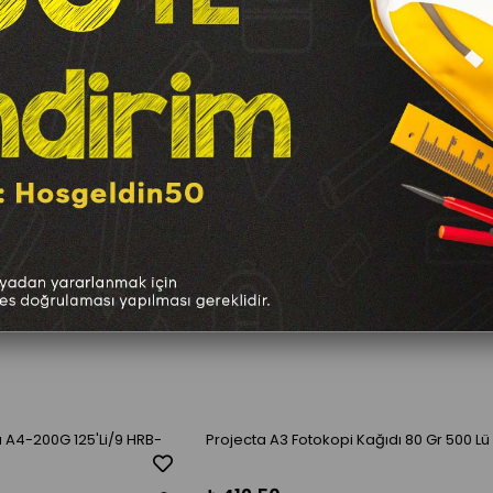
 A4-200G 125'Li/9 HRB-
Projecta A3 Fotokopi Kağıdı 80 Gr 500 Lü