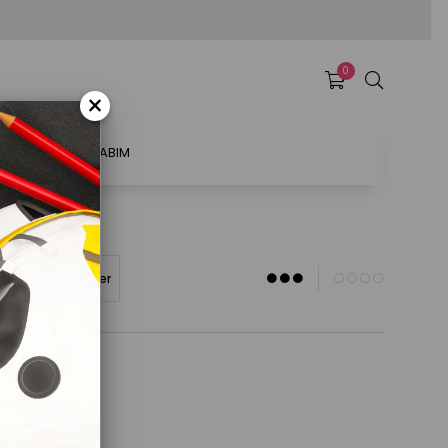
0
×
ATSAL
HESABIM
<A)
Stoktakiler