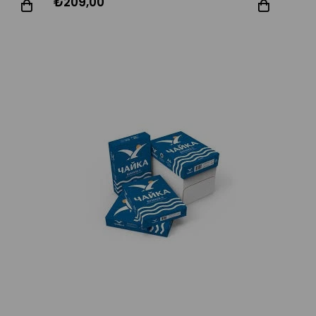
₺209,00