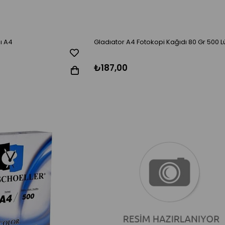
ı A4
Gladıator A4 Fotokopi Kağıdı 80 Gr 500 L
₺187,00