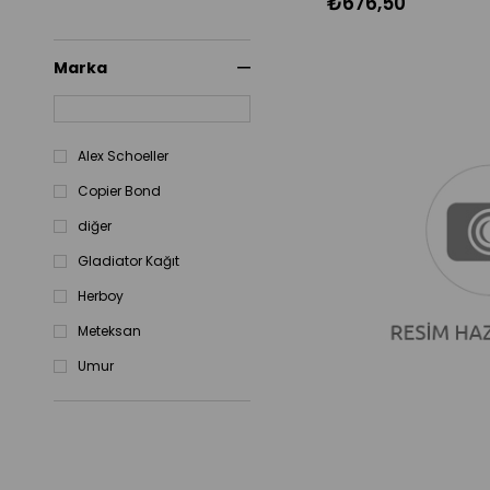
₺676,50
Marka
Alex Schoeller
Copier Bond
diğer
Gladiator Kağıt
Herboy
Meteksan
Umur