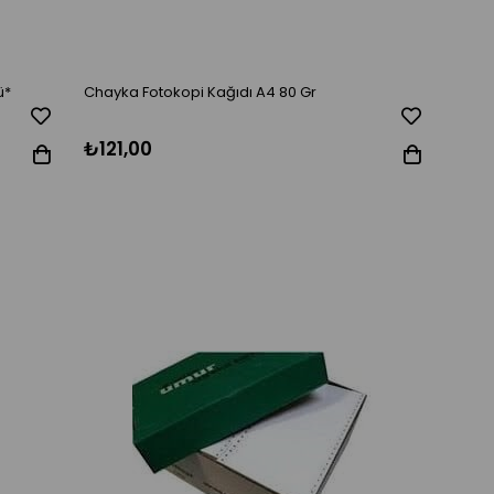
ü*
Chayka Fotokopi Kağıdı A4 80 Gr
₺121,00