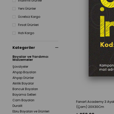
İndirimli Ürünler
Yeni Ürünler
Ücretsiz Kargo
Fırsat Ürünleri
Hızlı Kargo
Kategoriler
Boyalar ve Yardımcı
Malzemeler
Şovalyeler
Ahşap Boyaları
Ahşap Ürünler
Akrilik Boyalar
Boncuk Boyaları
Boyama Setleri
Cam Boyaları
Fanart Academy 3 Ayak
Duralit
(Çam) 20X30Cm
Ebru Boyaları ve Ürünleri