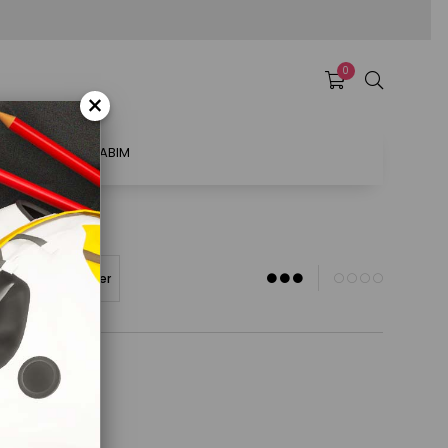
0
×
ATSAL
HESABIM
<A)
Stoktakiler