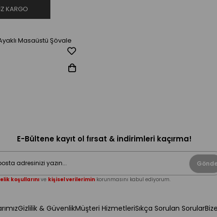
IZ KARGO
yaklı Masaüstü Şövale
E-Bültene kayıt ol fırsat & indirimleri kaçırma!
Gönde
elik koşullarını
ve
kişisel verilerimin
korunmasını kabul ediyorum.
rımız
Gizlilik & Güvenlik
Müşteri Hizmetleri
Sıkça Sorulan Sorular
Biz