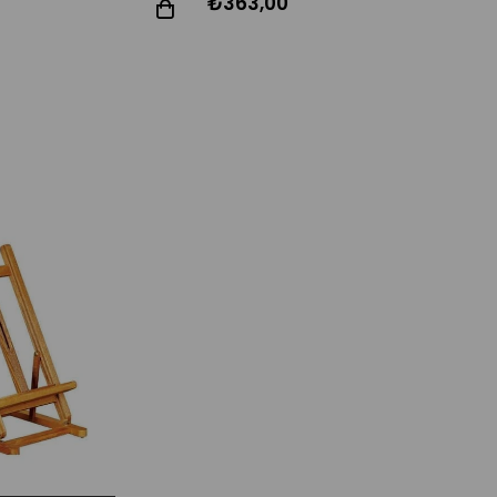
₺363,00