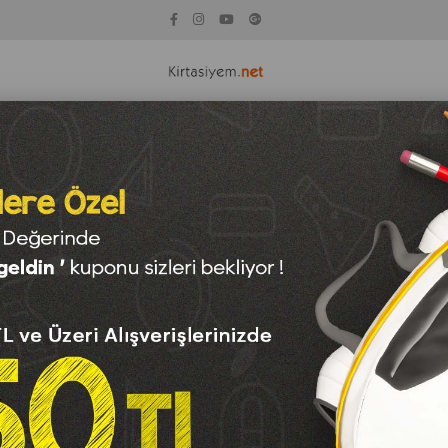
KİTAP
KAĞIT ÇEŞİTLERİ
TEKNOLOJİ
OYUNCAK
SAN
Fiyata Göre (Azalan)
Ürün Adına Göre (A>Z)
Ürün Adına Göre (Z