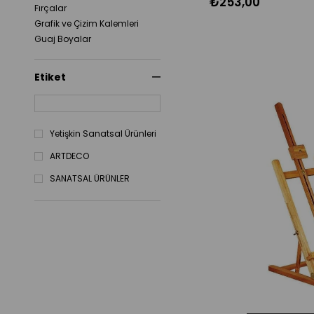
₺253,00
Fırçalar
Grafik ve Çizim Kalemleri
Guaj Boyalar
Keçeli Kalemler
Kumaş Boyaları
Etiket
Kuru Boyalar
Kuru Pastel Boyalar
Mum Boyalar
Paletler
Yetişkin Sanatsal Ürünleri
Parmak Boyalar
ARTDECO
Pastel Boyalar
Polyester Objeler
SANATSAL ÜRÜNLER
Porselen Boyaları
Poster Boya
Resim Altlığı
Seramik Boyaları
Soft Pastel Boyalar
Sprey Boyalar
Sulu Boyalar
Toz Pastel Boyalar