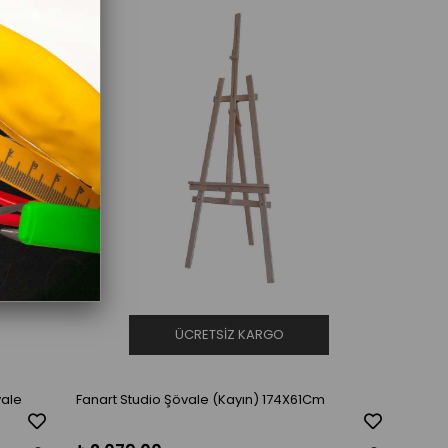
ÜCRETSIZ KARGO
vale
Fanart Studio Şövale (Kayın) 174X61Cm