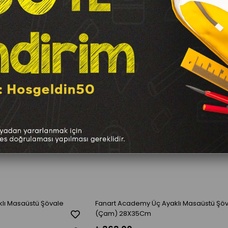
lı Masaüstü Şövale
Fanart Academy Üç Ayaklı Masaüstü Şö
(Çam) 28X35Cm