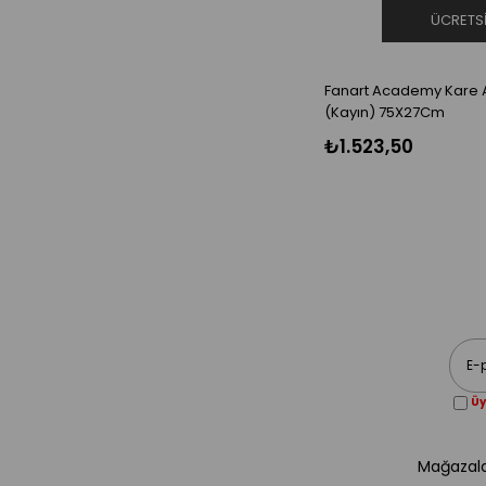
Tuvaller
ÜCRETS
Yağlı Boyalar
Yağlı Pastel Boyalar
Fırça Temizleyici
Fanart Academy Kare A
Mankenler
(Kayın) 75X27Cm
Boyama Önlükleri
₺1.523,50
Seramikler
Fırça Kabı
Yağdanlık
Bezir Yağı
Çatlatma Verniği
Dekopaj Kağıdı
Dekopaj Tutkalı
Diğer Ürünler
Haşhaş Yağı
Keten Yağı
Modelaj Kalemleri
Üy
Peçete Tutkalı
Resim Verniği
Resim Yağı
Mağazala
Sanatsal Yapıştırıcı