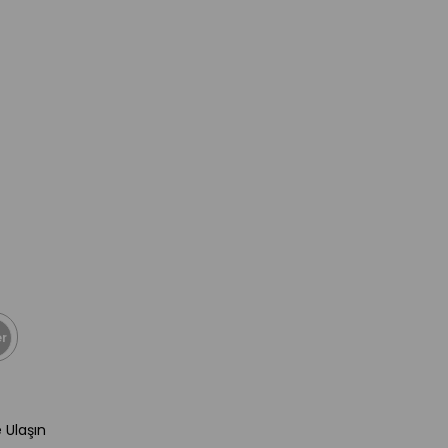
r
e Ulaşın