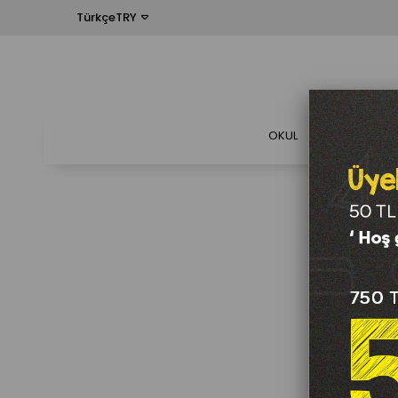
TürkçeTRY
OKUL
OFİS