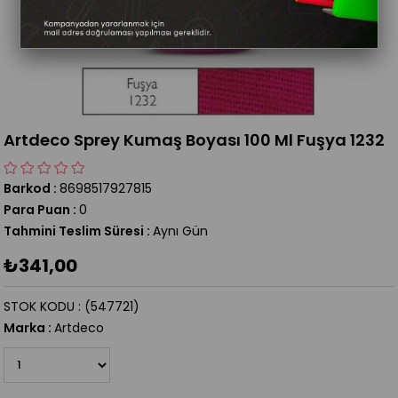
Artdeco Sprey Kumaş Boyası 100 Ml Fuşya 1232
Barkod
:
8698517927815
Para Puan
:
0
Tahmini Teslim Süresi
:
Aynı Gün
₺341,00
STOK KODU
(547721)
Marka
:
Artdeco