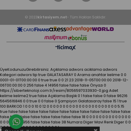
© 2023
kirtasiyem.net
- Tüm Hakları Saklıdır.
ÜyeKodunuzuGirebilirsiniz.
Açıklama
adwors aciklama
adwors
Kategori
adwors tip
true
GALATASARAY
0
Arama anahtar kelime
0
0
0001-01-01T00:00:00
0
true
true
0
0
21
23
2018-11-05T00:00:00
2018-12-
06T00:00:00
0
256
false
4
14956
false
false
false
Önyazı
0
https://siberteknoloji.com.tr/resim/8056597033930-0.jpg
Adet
kelime kelime2
true
false
Açıklama
Başlık
0
1
false
false
0
false
96216
5645616846
0
0
true
0
0
false
0
Şampiyon Galatasaray
false
15
1
true
100
BARKOD
1
0
0
0
10
0
12
0
0
0
0
0
0
0
0
0
0
0
0
0
0
0
0
0
0
0
0
0
0
5.15
true
false
false
false
false
false
false
false
false
false
false
false
false
false
false
false
false
false
false
false
false
18
0
0
0
0
0
0
0
0
0
0
0
0
0
0
Whatsapp Destek Hattı
0
0
0
0
0
0
14956
false
false
false
38
Numara
Diger
Mavi
Renk
Diger
0
0
0
0
0
0
0
0
0
0
0
0
0
0
0
0
0
0
0
0
1