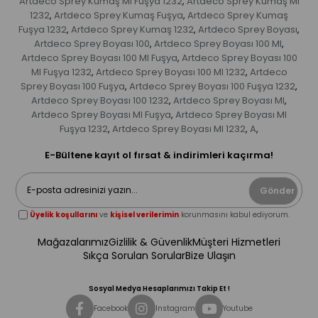
Artdeco Sprey Kumaş Ml Fuşya 1232
Artdeco Sprey Kumaş Ml
,
1232
Artdeco Sprey Kumaş Fuşya
Artdeco Sprey Kumaş
,
,
Fuşya 1232
Artdeco Sprey Kumaş 1232
Artdeco Sprey Boyası
,
,
,
Artdeco Sprey Boyası 100
Artdeco Sprey Boyası 100 Ml
,
,
Artdeco Sprey Boyası 100 Ml Fuşya
Artdeco Sprey Boyası 100
,
Ml Fuşya 1232
Artdeco Sprey Boyası 100 Ml 1232
Artdeco
,
,
Sprey Boyası 100 Fuşya
Artdeco Sprey Boyası 100 Fuşya 1232
,
,
Artdeco Sprey Boyası 100 1232
Artdeco Sprey Boyası Ml
,
,
Artdeco Sprey Boyası Ml Fuşya
Artdeco Sprey Boyası Ml
,
Fuşya 1232
Artdeco Sprey Boyası Ml 1232
A
,
,
,
E-Bültene kayıt ol fırsat & indirimleri kaçırma!
Gönder
Üyelik koşullarını
ve
kişisel verilerimin
korunmasını kabul ediyorum.
Mağazalarımız
Gizlilik & Güvenlik
Müşteri Hizmetleri
Sıkça Sorulan Sorular
Bize Ulaşın
Sosyal Medya Hesaplarımızı Takip Et !
Facebook
Instagram
Youtube