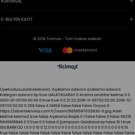
KURUMSAL
E-BÜLTEN KAYIT
© 2019 Ticimax - Tüm hakları saklıdır.
ÜyeKodunuzuGirebilirsiniz.
Açıklama
adwors aciklama
adwors
Kategori
adwors tip
true
GALATASARAY
0
Arama anahtar kelime
0
0
0001-01-01T00:00:00
0
true
true
0
0
21
23
2018-11-05T00:00:00
2018-12-
06T00:00:00
0
256
false
4
14956
false
false
false
Önyazı
0
https://siberteknoloji.com.tr/resim/8056597033930-0.jpg
Adet
kelime kelime2
true
false
Açıklama
Başlık
0
1
false
false
0
false
96216
5645616846
0
0
true
0
0
false
0
Şampiyon Galatasaray
false
15
1
true
100
BARKOD
1
0
0
0
10
0
12
0
0
0
0
0
0
0
0
0
0
0
0
0
0
0
0
0
0
0
0
0
0
5.15
true
false
false
false
false
false
false
false
false
false
false
false
false