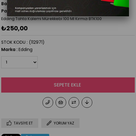
Barkod
:
4004764891856
Para Puan
:
0
Edding Tahta Kalemi Mürekkebi 100 Ml Kırmızı BTK100
₺250,00
STOK KODU
(112971)
Marka
:
Edding
TAVSIYE ET
YORUM YAZ