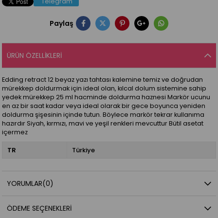
Telegram
Paylaş
ÜRÜN ÖZELLIKLERI
Edding retract 12 beyaz yazı tahtası kalemine temiz ve doğrudan
mürekkep doldurmak için ideal olan, kılcal dolum sistemine sahip
yedek mürekkep 25 ml hacminde doldurma haznesi Markör ucunu
en az bir saat kadar veya ideal olarak bir gece boyunca yeniden
doldurma şişesinin içinde tutun. Böylece markör tekrar kullanıma
hazırdır Siyah, kırmızı, mavi ve yeşil renkleri mevcuttur Bütil asetat
içermez
TR
Türkiye
YORUMLAR
(0)
ÖDEME SEÇENEKLERI