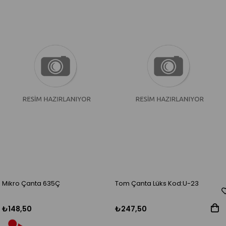
Mikro Çanta 635Ç
Tom Çanta Lüks Kod:U-23
₺148,50
₺247,50