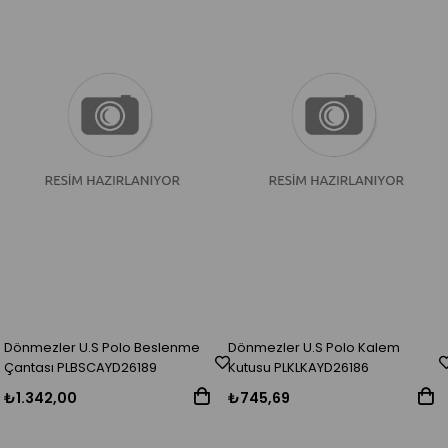
Dönmezler U.S Polo Beslenme
Dönmezler U.S Polo Kalem
Çantası PLBSCAYD26189
Kutusu PLKLKAYD26186
₺1.342,00
₺745,69