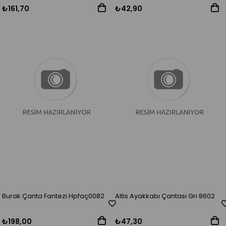
₺161,70
₺42,90
Burak Çanta Fantezi Hpfaç0082
Altis Ayakkabı Çantası Gri 8602
₺198,00
₺47,30