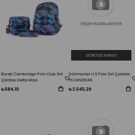
ÜCRETSIZ KARGO
Burak Cambridge Polo Club Sırt
Dönmezler U.S Polo Sırt Çantası
Çantası Delta Mavi
PLCAN26149
₺584,10
₺2.545,29