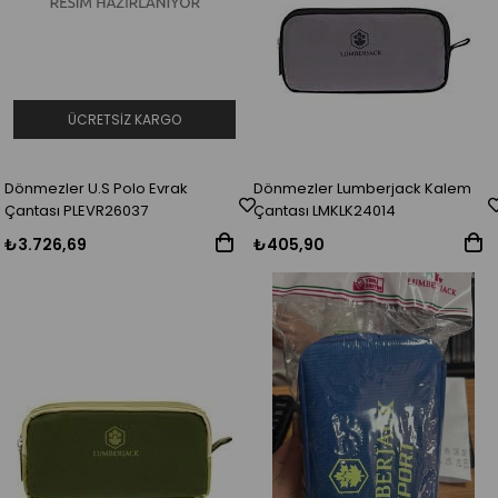
ÜCRETSIZ KARGO
Dönmezler U.S Polo Evrak
Dönmezler Lumberjack Kalem
Çantası PLEVR26037
Çantası LMKLK24014
₺3.726,69
₺405,90