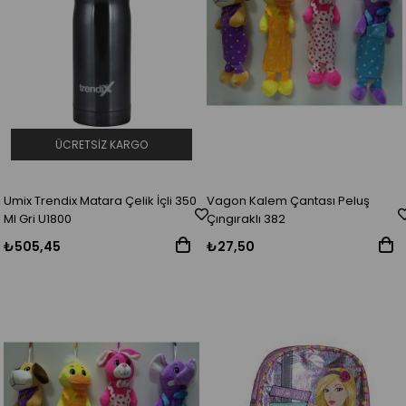
ÜCRETSIZ KARGO
Umix Trendix Matara Çelik İçli 350
Vagon Kalem Çantası Peluş
Ml Gri U1800
Çıngıraklı 382
₺505,45
₺27,50