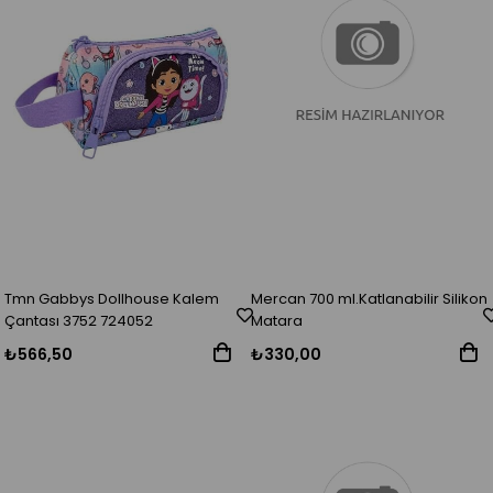
Tmn Gabbys Dollhouse Kalem
Mercan 700 ml.Katlanabilir Silikon
Çantası 3752 724052
Matara
₺566,50
₺330,00