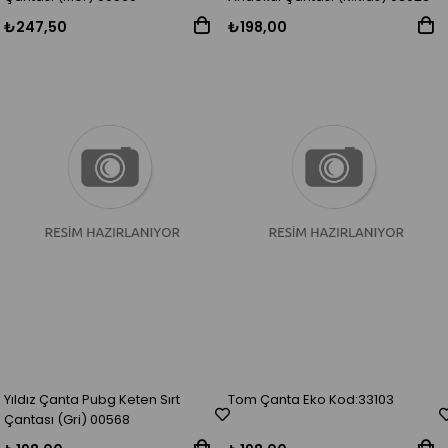
₺247,50
₺198,00
Yıldız Çanta Pubg Keten Sırt
Tom Çanta Eko Kod:33103
Çantası (Gri) 00568