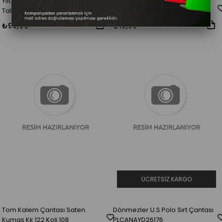
Yıldız Çanta Araba Üç Ok İlkokul
Burak Çanta 8069
Takım 04110
₺99,00
₺19,90
ÜCRETSIZ KARGO
Tom Kalem Çantası Saten
Dönmezler U.S Polo Sırt Çantası
Kumaş Kk 122 Koli 108
PLCANAYD26176