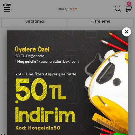
0
MENU
Anasayfa
Çantalar,Kalem Kutuları Ve Mataralar
Sıralama
Filtreleme
×