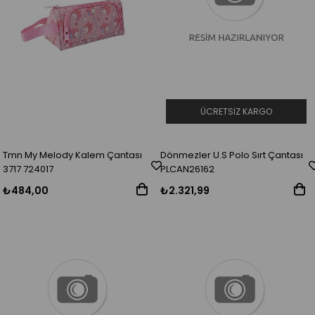
ÜCRETSIZ KARGO
Tmn My Melody Kalem Çantası
Dönmezler U.S Polo Sırt Çantası
3717 724017
PLCAN26162
₺484,00
₺2.321,99