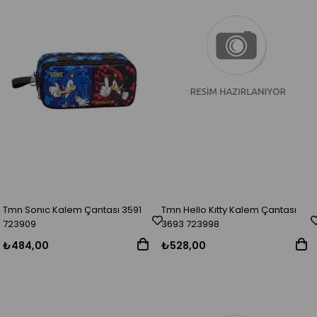
Tmn Sonıc Kalem Çantası 3591
Tmn Hello Kıtty Kalem Çantası
723909
3693 723998
₺484,00
₺528,00