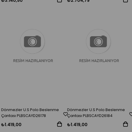
₺3.140,50
₺2.704,79
Dönmezler U.S Polo Beslenme
Dönmezler U.S Polo Beslenme
Çantası PLBSCAYD26178
Çantası PLBSCAYD26184
₺1.419,00
₺1.419,00